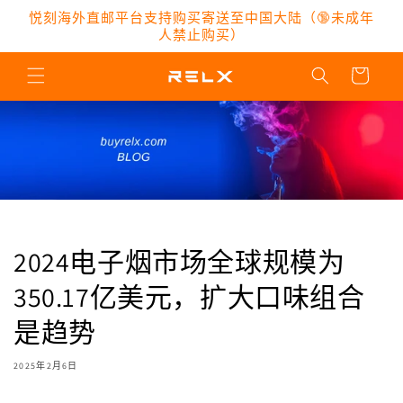
跳到内
悦刻海外直邮平台支持购买寄送至中国大陆（🔞未成年
容
人禁止购买）
购
物
车
2024电子烟市场全球规模为
350.17亿美元，扩大口味组合
是趋势
2025年2月6日