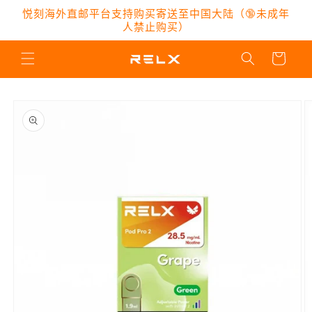
跳到内
悦刻海外直邮平台支持购买寄送至中国大陆（🔞未成年
容
人禁止购买）
购
物
车
跳至产
品信息