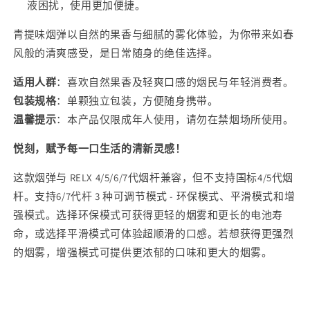
Grape)
Grape)
液困扰，使用更加便捷。
口
口
青提味烟弹以自然的果香与细腻的雾化体验，为你带来如春
味-
味-
风般的清爽感受，是日常随身的绝佳选择。
单
单
颗
颗
适用人群
：喜欢自然果香及轻爽口感的烟民与年轻消费者。
装
装
包装规格
：单颗独立包装，方便随身携带。
三
三
温馨提示
：本产品仅限成年人使用，请勿在禁烟场所使用。
颗
颗
起
起
悦刻，赋予每一口生活的清新灵感！
售
售
这款烟弹与 RELX 4/5/6/7代烟杆兼容，但不支持国标4/5代烟
的
的
杆。支持6/7代杆 3 种可调节模式 - 环保模式、平滑模式和增
数
数
强模式。选择环保模式可获得更轻的烟雾和更长的电池寿
量
量
命，或选择平滑模式可体验超顺滑的口感。若想获得更强烈
的烟雾，增强模式可提供更浓郁的口味和更大的烟雾。