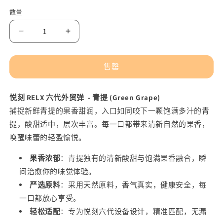
规
价
数量
格
减
增
少
加
正
正
售罄
品
品
悦
悦
悦刻 RELX 六代外贸弹 - 青提 (Green Grape)
刻
刻
捕捉新鲜青提的果香甜润，入口如同咬下一颗饱满多汁的青
Relx
Relx
提，酸甜适中，层次丰富。每一口都带来清新自然的果香，
外
外
唤醒味蕾的轻盈愉悦。
贸
贸
弹
弹
果香浓郁
：青提独有的清新酸甜与饱满果香融合，瞬
单
单
间治愈你的味觉体验。
颗
颗
严选原料
：采用天然原料，香气真实，健康安全，每
青
青
一口都放心享受。
提
提
轻松适配
：专为悦刻六代设备设计，精准匹配，无漏
(Green
(Green