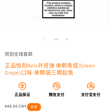
在
模
/
1
/
3
态
窗
口
悦刻全球直邮
中
打
正品悦刻Relx外贸弹 单颗青提(Green
开
媒
Grape)口味-单颗装三颗起售
体
文
件
1
2
正品保证
微信支付
支付宝支付
常
¥46.00 CNY
售罄