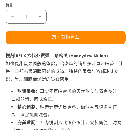
规
数量
价
格
减
增
少
加
正
正
添加到购物车
品
品
悦
悦
悦刻 RELX 六代外贸弹 - 哈密瓜 (Honeydew Melon)
刻
刻
如盛夏甜蜜果园般的体验，哈密瓜的清甜多汁直击味蕾，让
RELX
RELX
每一口都充满温暖阳光的味道。独特的果香与浓郁甜味交
外
外
织，呈现细腻而满足的吸食感受。
贸
贸
弹
弹
甜润果香
：真实还原哈密瓜的天然甜美与清爽多汁，
哈
哈
口感丝滑，回味悠长。
密
密
精心调制
：精选健康优质原料，确保香气饱满且持
瓜
瓜
久，满足挑剔味蕾。
(Honeydew
(Honeydew
Melon)
Melon)
完美适配
：专为悦刻六代设备设计，安装简便，防漏
口
口