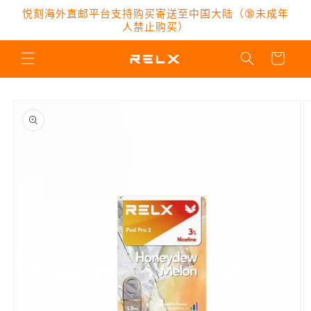
跳到内
悦刻海外直邮平台支持购买寄送至中国大陆（🔞未成年
容
人禁止购买）
购
物
车
跳至产
品信息