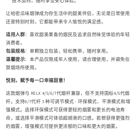
技术加持，随时享受安心体验。
味-
味-
让哈密瓜味烟弹成为你生活中的甜美伴侣，无论是日常使用
单
单
还是特别时刻，它都能带来令人愉悦的满足感。
颗
颗
装
装
适用人群
：喜欢甜美果香的烟民及追求自然味觉体验的年轻
三
三
消费者。
颗
颗
包装规格
：单颗独立包装，轻松携带，随时享用。
起
起
温馨提示
：本产品仅限成年人使用，请合理使用，并避免在
售
售
禁烟场所使用。
的
的
数
数
悦刻，赋予每一口幸福甜意！
量
量
这款烟弹与 RELX 4/5/6/7代烟杆兼容，但不支持国标4/5代烟
杆。支持6/7代杆 3 种可调节模式 - 环保模式、平滑模式和增
强模式。选择环保模式可获得更轻的烟雾和更长的电池寿
命，或选择平滑模式可体验超顺滑的口感。若想获得更强烈
的烟雾，增强模式可提供更浓郁的口味和更大的烟雾。