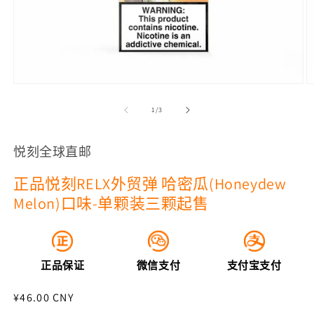
在
模
/
1
/
3
态
窗
口
悦刻全球直邮
中
打
正品悦刻RELX外贸弹 哈密瓜(Honeydew
开
媒
Melon)口味-单颗装三颗起售
体
文
件
1
2
正品保证
微信支付
支付宝支付
常
¥46.00 CNY