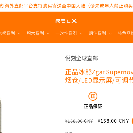
刻海外直邮平台支持购买寄送至中国大陆（🔞未成年人禁止购
冰熊系列
积木系列
一次性系列
烟油系列
特色品
悦刻全球直邮
正品冰熊Zgar Super
烟仓/LED显示屏/可
正品保证
常
促
¥158.00 CNY
¥168.00 CNY
规
销