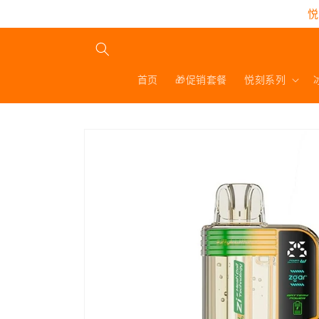
跳到内
悦
容
首页
🎁促销套餐
悦刻系列
跳至产
品信息