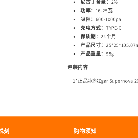
量
量
尼古丁含量：
2%
功率：
16-25瓦
吸阻：
600-1000pa
充电方式：
TYPE-C
保质期：
24个月
产品尺寸：
25*25*105.0
产品重量：
58g
包装内容
1*正品冰熊Zgar Supernov
悦刻
购物须知