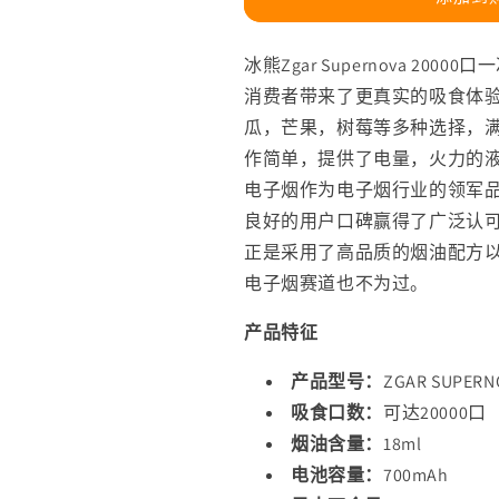
可
可
视
视
冰熊Zgar Supernova 2
化
化
消费者带来了更真实的吸食体
烟
烟
瓜，芒果，树莓等多种选择，
仓/LED
仓/LED
显
显
作简单，提供了电量，火力的
示
示
电子烟作为电子烟行业的领军
屏/
屏/
良好的用户口碑赢得了广泛认可，而
可
可
正是采用了高品质的烟油配方
调
调
电子烟赛道也不为过。
节
节
火
火
产品特征
力
力
产品型号：
ZGAR SUPERN
烟
烟
吸食口数：
可达20000口
阻
阻
烟油含量：
18ml
的
的
数
电池容量：
数
700mAh