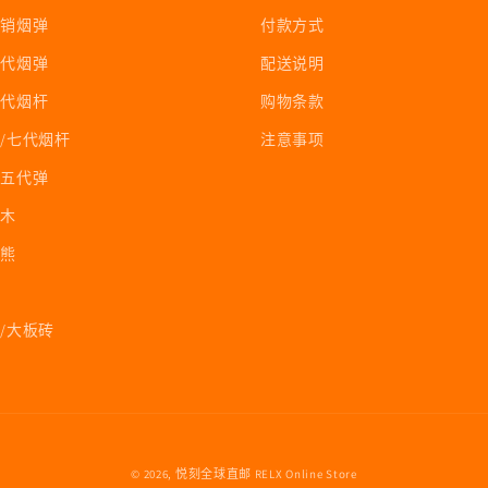
促销烟弹
付款方式
六代烟弹
配送说明
五代烟杆
购物条款
/七代烟杆
注意事项
四五代弹
积木
冰熊
/大板砖
© 2026,
悦刻全球直邮
RELX Online Store