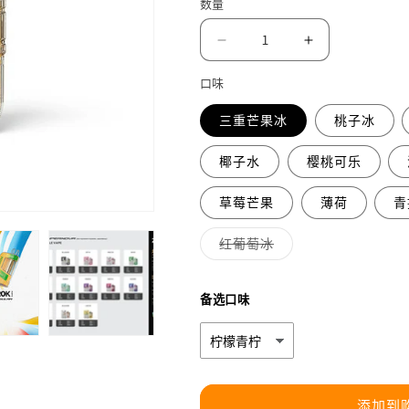
数量
价
价
格
减
增
少
加
口味
正
正
三重芒果冰
桃子冰
品
品
冰
冰
椰子水
樱桃可乐
熊
熊
Zgar
Zgar
草莓芒果
薄荷
青
Supernova
Supernova
20000
20000
多
红葡萄冰
口
口
属
性
一
一
已
售
次
次
备选口味
罄
或
性
性
不
可
电
电
用
子
子
烟-
烟-
添加到