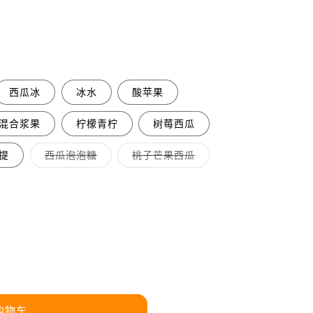
西瓜冰
冰水
酸苹果
混合浆果
柠檬青柠
树莓西瓜
多
多
提
西瓜泡泡糖
桃子芒果西瓜
属
属
性
性
已
已
售
售
罄
罄
或
或
不
不
可
可
用
用
购物车