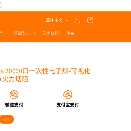
买）
购
登
语
物
简体中文
录
言
车
牌
通配系列
关于我们
博客
nova 20000口一次性电子烟-可视化
调节火力烟阻
微信支付
支付宝支付
-5%