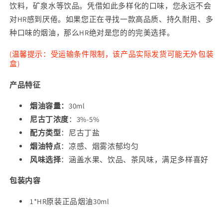
饮料，矿泉水等饮品。凭借如此多样化的口味，您永远不会
对HR感到厌倦。如果您正在寻找一款高品质、持久耐用、多
种口味的烟油，那么HR绝对是您的的完美选择。
(温馨提示：受运输条件限制，该产品实际发货可能无外包装
盒)
产品特征
烟油容量：
30ml
尼古丁浓度
：3%-5%
配方类型
：尼古丁盐
烟油特点
：凉感、烟雾浓郁均匀
风味选择
：涵盖水果、饮品、茶风味，满足多样喜好
包装内容
1*HR原装正品烟油30ml