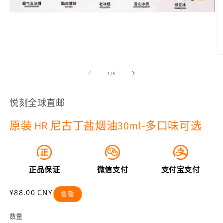
在
模
态
窗
口
中
/
打
1
/
5
开
媒
悦刻全球直邮
体
文
件
原装 HR 尼古丁盐烟油30ml-多口味可选
1
正品保证
微信支付
支付宝支付
2
常
¥88.00 CNY
售罄
规
价
数量