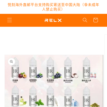
跳到内
悦刻海外直邮平台支持购买寄送至中国大陆（🔞未成年
容
人禁止购买）
购
物
车
跳至产
品信息