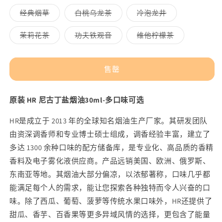
可
可
可
罄
罄
罄
性
性
性
用
用
用
或
或
或
的
已
的
已
已
多
多
多
经典烟草
白桃乌龙茶
冷泡龙井
不
不
不
售
售
售
属
属
属
可
可
可
数
数
罄
罄
罄
性
性
性
用
用
用
或
或
或
已
已
已
多
多
多
茉莉花茶
功夫铁观音
维他柠檬茶
量
量
不
不
不
售
售
售
属
属
属
可
可
可
罄
罄
罄
性
性
性
用
用
用
或
或
或
已
已
已
不
不
不
售
售
售
可
可
可
售罄
罄
罄
罄
用
用
用
或
或
或
不
不
不
可
可
可
用
用
用
原装 HR 尼古丁盐烟油30ml-多口味可选
HR是成立于 2013 年的全球知名烟油生产厂家。其研发团队
由资深调香师和专业博士硕士组成，调香经验丰富，建立了
多达 1300 余种口味的配方储备库，是专业化、高品质的香精
香料及电子雾化液供应商。产品远销美国、欧洲、俄罗斯、
东南亚等地。其烟油大部分偏凉，以浓郁著称，口味
几乎都
能满足每个人的需求，能让您探索各种独特而令人兴奋的口
味。除了西瓜、葡萄、菠萝等传统水果口味外，HR还提供了
甜瓜、香芋、百香果等更多异域风情的选择，更包含了能量