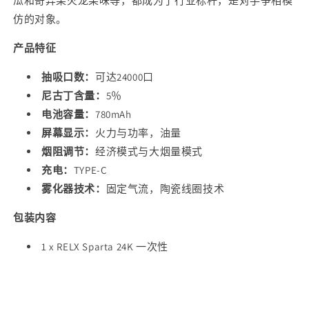
瓜和奇异果火龙果味等，都成为了行业标杆，是对手争相模
量
量
仿的对象。
混
混
合
合
产品特征
果
果
味/
味/
抽吸口数：
可达
24000口
智
智
尼古丁含量：
5％
能
能
电池容量：
780mAh
液
液
屏幕显示：
火力与功率，油量
晶
晶
烟阻调节：
经济模式与大烟量模式
显
显
充电：
TYPE-C
示
示
雾化器技术：
固定气流，陶瓷线圈技术
屏
屏
的
的
包装内容
数
数
1 x RELX Sparta 24K 一次性
量
量