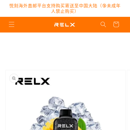
跳到内
悦刻海外直邮平台支持购买寄送至中国大陆（🔞未成年
容
人禁止购买）
购
物
车
跳至产
品信息