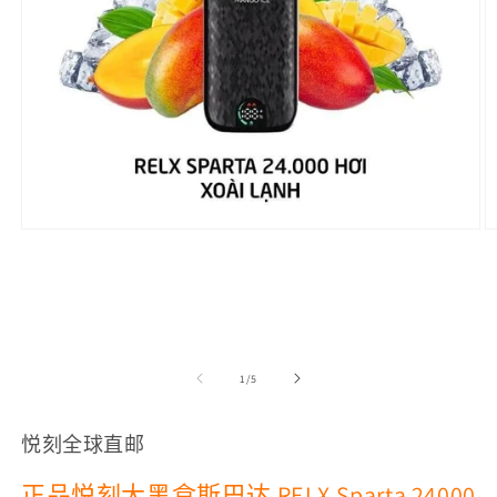
在
模
态
窗
口
中
打
/
1
/
5
开
媒
体
悦刻全球直邮
文
件
正品悦刻大黑盒斯巴达 RELX Sparta 24000
1
2