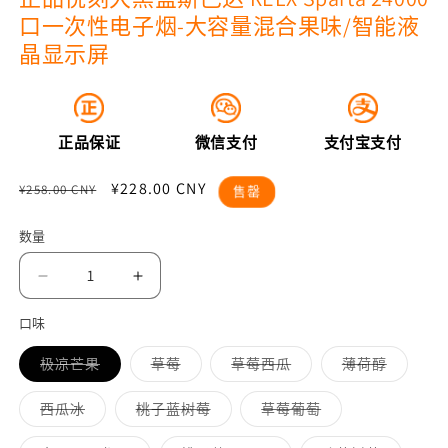
口一次性电子烟-大容量混合果味/智能液
晶显示屏
正品保证
微信支付
支付宝支付
常
促
¥228.00 CNY
¥258.00 CNY
售罄
规
销
价
价
数量
格
减
增
少
加
口味
正
正
多
多
多
多
极凉芒果
草莓
草莓西瓜
薄荷醇
品
品
属
属
属
属
性
性
性
性
悦
悦
已
已
已
已
多
多
多
西瓜冰
桃子蓝树莓
草莓葡萄
刻
刻
售
售
售
售
属
属
属
罄
罄
罄
罄
性
性
性
大
大
或
或
或
或