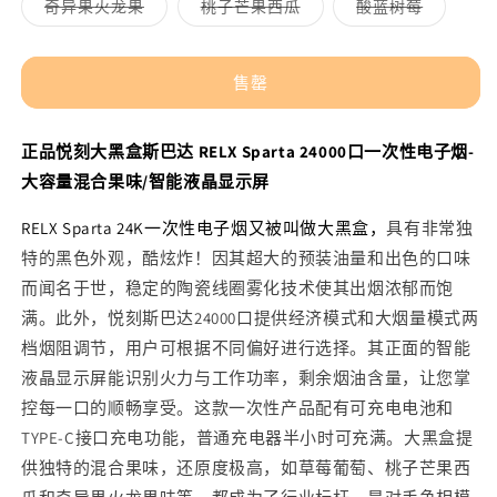
已
已
已
多
多
多
奇异果火龙果
桃子芒果西瓜
酸蓝树莓
不
不
不
不
售
售
售
属
属
属
黑
黑
可
可
可
可
罄
罄
罄
性
性
性
用
用
用
用
或
或
或
已
已
已
盒
盒
不
不
不
售
售
售
可
可
可
售罄
斯
斯
罄
罄
罄
用
用
用
或
或
或
巴
巴
不
不
不
可
可
可
达
达
用
用
用
正品悦刻大黑盒斯巴达 RELX Sparta 24000口一次性电子烟-
RELX
RELX
大容量混合果味/智能液晶显示屏
Sparta
Sparta
24000
24000
RELX Sparta 24K一次性电子烟又被叫做大黑盒，
具有非常独
口
口
特的黑色外观，酷炫炸！因其超大的预装油量和出色的口味
一
一
而闻名于世，稳定的陶瓷线圈雾化技术使其出烟浓郁而饱
次
次
满。此外，悦刻斯巴达24000口提供经济模式和大烟量模式两
性
性
档烟阻调节，用户可根据不同偏好进行选择。其正面的智能
电
电
液晶显示屏能识别火力与工作功率，剩余烟油含量，让您掌
子
子
控每一口的顺畅享受。这款一次性产品配有可充电电池和
烟-
烟-
TYPE-C接口充电功能，普通充电器半小时可充满。大黑盒提
大
大
供独特的混合果味，还原度极高，如草莓葡萄、桃子芒果西
容
容