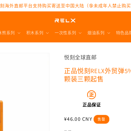
刻海外直邮平台支持购买寄送至中国大陆（🔞未成年人禁止购
冰熊系列
积木系列
一次性系列
烟油系列
特色品
悦刻全球直邮
正品悦刻RELX外贸弹5%
颗装三颗起售
正品保证
常
¥46.00 CNY
售罄
规