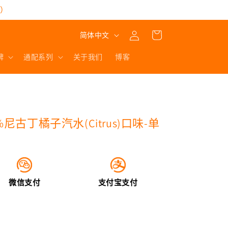
买）
购
登
语
物
简体中文
录
言
车
牌
通配系列
关于我们
博客
尼古丁橘子汽水(Citrus)口味-单
微信支付
支付宝支付