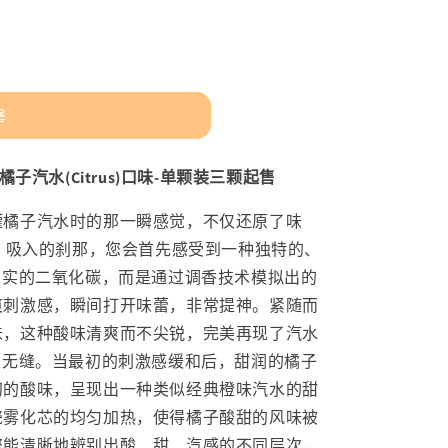
罄
子汽水(Citrus)口味-单颗装三颗起售
罐橘子汽水时的那一瞬感觉，不仅还原了味
。 吸入的刹那，您会首先感受到一种独特的、
真实的二氧化碳，而是通过调香技术模拟出的
爽刺激感，瞬间打开味蕾，非常提神。紧随而
味，这种酸味清爽而不尖锐，完美再现了汽水
衣无缝。当最初的刺激感缓和后，甜润的橘子
初的酸味，呈现出一种类似经典橙味汽水的甜
瓷雾化芯的均匀加热，使得橘子酸甜的风味被
您能清晰地辨别出酸、甜、汽感的不同层次，