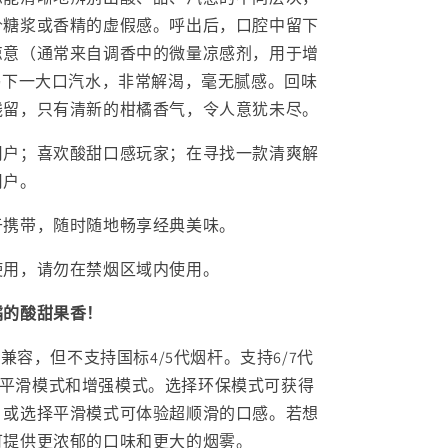
价糖浆或香精的虚假感。呼出后，口腔中留下
凉意（通常来自调香中的微量凉感剂，用于增
喝下一大口汽水，非常解渴，毫无腻感。回味
残留，只有清新的柑橘香气，令人意犹未尽。
用户；喜欢酸甜口感玩家；在寻找一款清爽解
用户。
于携带，随时随地畅享经典美味。
使用，请勿在禁烟区域内使用。
橘的酸甜果香！
代烟杆兼容，但不支持国标4/5代烟杆。支持6/7代
模式、平滑模式和增强模式。选择环保模式可获得
，或选择平滑模式可体验超顺滑的口感。若想
可提供更浓郁的口味和更大的烟雾。