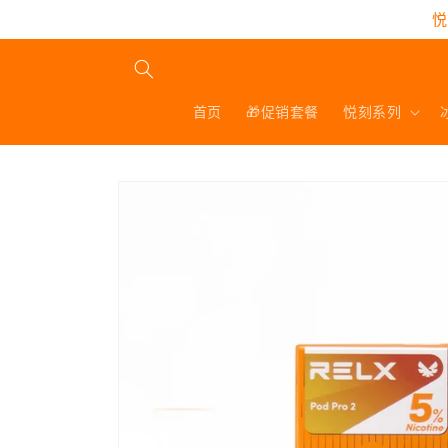
跳到内
悦
容
首页
🎁促销套餐
悦刻系列
跳至产
品信息