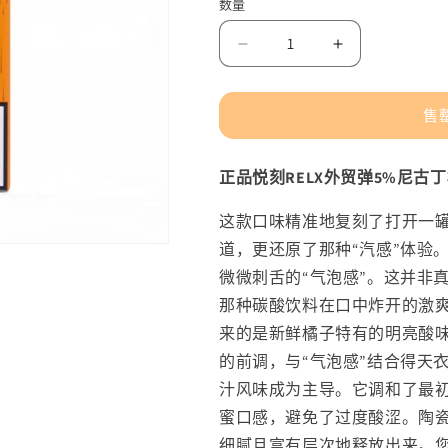
数量
价
格
减
增
少
加
正
正
售
品
品
悦
悦
正品悦刻RELX外贸弹5%尼古丁橘
刻
刻
RELX
RELX
这款口味精准地复刻了打开一
外
外
道，更还原了那种“汽感”体验
贸
贸
微微刺舌的“气泡感”。这并非
弹
弹
那种碳酸饮料在口中炸开的激
5%
5%
来的是新鲜橘子特有的明亮酸
尼
尼
古
古
的前调，与“气泡感”结合得天
丁
丁
汁风味成为主导。它调和了最
橘
橘
蜜口感，避免了过度酸涩。陶
子
子
细腻且富有层次地释放出来。