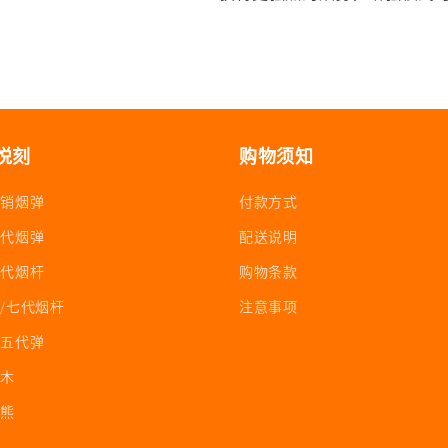
悦刻
购物须知
促销烟弹
付款方式
六代烟弹
配送说明
五代烟杆
购物条款
/七代烟杆
注意事项
四五代弹
积木
冰熊