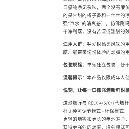
汽
汽
口感纯净无杂味，完全没有廉
水
水
的是甘甜的橘子香和一丝丝的
(Citrus)
(Citrus)
强“汽水”的清爽感），仿佛刚
口
口
干净利落，没有苦涩或甜腻的
味-
味-
单
单
适用人群
：
钟爱
柑橘类风味
的
颗
颗
腻、能带来愉悦体验的烟弹的
装
装
三
三
包装规格
：单颗独立包装，便
颗
颗
温馨提示
：本产品仅限成年人
起
起
售
售
悦刻，让每一口都充满新鲜柑
的
的
数
数
这款烟弹与 RELX 4/5/6/7
量
量
杆 3 种可调节模式 - 环保
更轻的烟雾和更长的电池寿命
获得更强烈的烟雾，增强模式