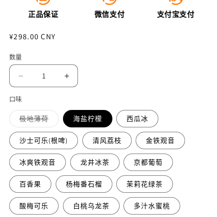
正品保证
微信支付
支付宝支付
常
¥298.00 CNY
规
数量
价
格
减
增
少
加
口味
正
正
多
极地薄荷
海盐柠檬
西瓜冰
品
品
属
性
悦
悦
已
沙士可乐(根啤)
清风荔枝
金铁观音
刻
刻
售
罄
RELX
RELX
或
冰爽铁观音
龙井冰茶
京都葡萄
ACE
ACE
不
可
30000
30000
用
百香果
杨梅番石榴
茉莉花绿茶
口
口
超
超
酸梅可乐
白桃乌龙茶
多汁水蜜桃
大
大