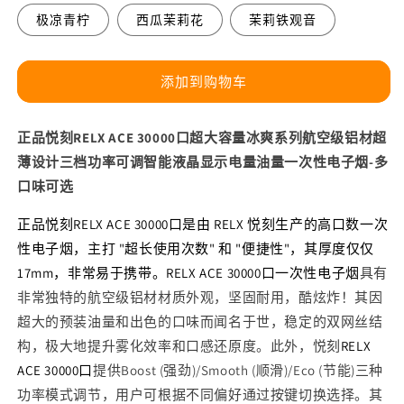
容
容
极凉青柠
西瓜茉莉花
茉莉铁观音
量
量
冰
冰
添加到购物车
爽
爽
系
系
列
列
正品悦刻RELX ACE 30000口超大容量冰爽系列航空级铝材超
航
航
薄设计三档功率可调智能液晶显示电量油量一次性电子烟-多
空
空
口味可选
级
级
正品悦刻RELX ACE 30000口是由 RELX 悦刻生产的高口数一次
铝
铝
性电子烟，主打 "超长使用次数" 和 "便捷性"，其厚度仅仅
材
材
17mm，非常易于携带。RELX ACE 30000口一次性电子烟
具有
超
超
非常独特的航空级铝材材质外观，坚固耐用，酷炫炸！其因
薄
薄
超大的预装油量和出色的口味而闻名于世，稳定的
设
设
双网丝结
计
计
构，极大地提升雾化效率和口感还原度
。此外，悦刻
RELX
三
三
ACE 30000口
提供
Boost (强劲)/Smooth (顺滑)/Eco (节能)三种
档
档
功率模式调节，
用户可根据不同偏好
通过按键切换
选择。其