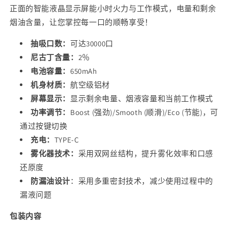
功
功
正面的智能液晶显示屏能小时火力与工作模式，电量和剩余
率
率
烟油含量，让您掌控每一口的顺畅享受！
可
可
抽吸口数：
可达3
0000口
调
调
尼古丁含量：
2
％
智
智
电池容量：
650mAh
能
能
机身材质：
航空级铝材
液
液
屏幕显示：
显示剩余电量、烟液容量和当前工作模式
晶
晶
显
功率调节：
显
Boost (强劲)/Smooth (顺滑)/Eco (节能)，可
示
示
通过按键切换
电
电
充电：
TYPE-C
量
量
雾化器技术：
采用双网丝结构，提升雾化效率和口感
油
油
还原度
量
量
防漏油设计
：采用多重密封技术，减少使用过程中的
一
一
漏液问题
次
次
包装内容
性
性