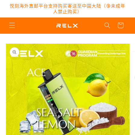
跳到内
悦刻海外直邮平台支持购买寄送至中国大陆（🔞未成年
容
人禁止购买）
购
物
车
跳至产
品信息