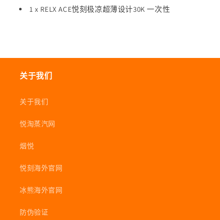
电
电
1 x RELX ACE悦刻极凉超薄设计30K 一次性
子
子
烟-
烟-
多
多
口
口
味
味
关于我们
可
可
选
选
关于我们
的
的
数
数
悦淘蒸汽网
量
量
烟悦
悦刻海外官网
冰熊海外官网
防伪验证